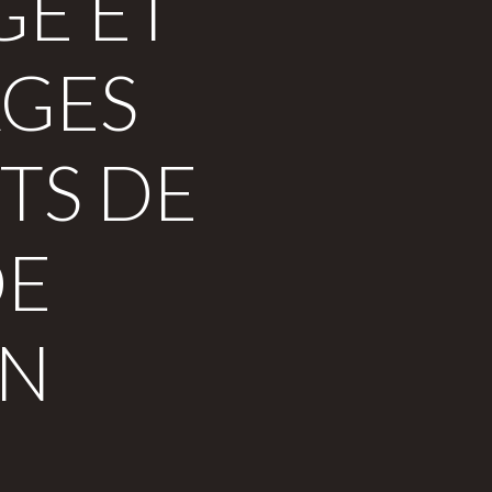
GE ET
AGES
TS DE
DE
ON