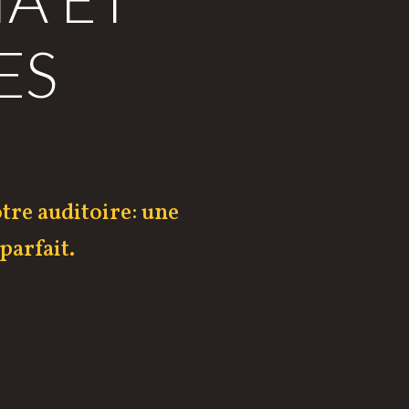
ES
otre auditoire: une
parfait.