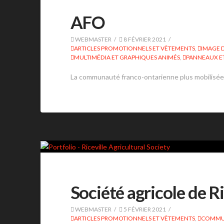
AFO
WEBMASTER
8 FÉVRIER 2021
ARTICLES PROMOTIONNELS ET VÊTEMENTS
,
IMAGE 
MULTIMÉDIA ET GRAPHIQUES ANIMÉS
,
PANNEAUX ET
La communauté franco-ontarienne plus mobilisée 
Société agricole de Ri
WEBMASTER
5 FÉVRIER 2021
ARTICLES PROMOTIONNELS ET VÊTEMENTS
,
COMMUN