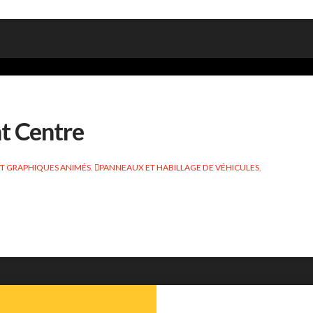
t Centre
T GRAPHIQUES ANIMÉS
,
PANNEAUX ET HABILLAGE DE VÉHICULES
,