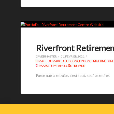
Riverfront Retiremen
WEBMASTER
1 FÉVRIER 2021
IMAGE DE MARQUE ET CONCEPTION
,
MULTIMÉDIA E
PRODUITS IMPRIMÉS
,
SITES WEB
Parce que la retraite, c’est tout, sauf se retirer.