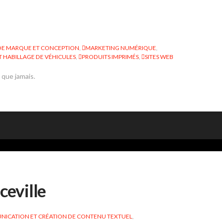
DE MARQUE ET CONCEPTION
,
MARKETING NUMÉRIQUE
,
 HABILLAGE DE VÉHICULES
,
PRODUITS IMPRIMÉS
,
SITES WEB
que jamais.
ceville
ICATION ET CRÉATION DE CONTENU TEXTUEL
,