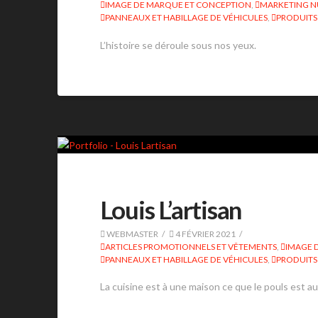
IMAGE DE MARQUE ET CONCEPTION
,
MARKETING 
PANNEAUX ET HABILLAGE DE VÉHICULES
,
PRODUITS
L’histoire se déroule sous nos yeux.
Louis L’artisan
WEBMASTER
4 FÉVRIER 2021
ARTICLES PROMOTIONNELS ET VÊTEMENTS
,
IMAGE 
PANNEAUX ET HABILLAGE DE VÉHICULES
,
PRODUITS
La cuisine est à une maison ce que le pouls est au