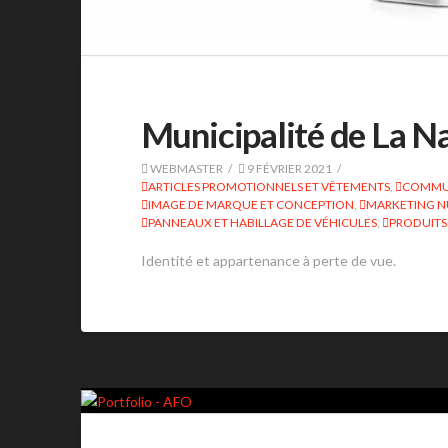
Municipalité de La N
WEBMASTER
9 FÉVRIER 2021
ARTICLES PROMOTIONNELS ET VÊTEMENTS
,
COMMUN
IMAGE DE MARQUE ET CONCEPTION
,
MARKETING 
PANNEAUX ET HABILLAGE DE VÉHICULES
,
PRODUITS
Identité et appartenance à perte de vue.