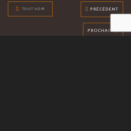
PRÉCÉDENT
TOUT VOIR
PROCHAIN
COMMUNICATION ET CRÉATION DE
CONTENU TEXTUEL
IMAGE DE MARQUE ET CONCEPTION
PANNEAUX ET HABILLAGE DE
VÉHICULES