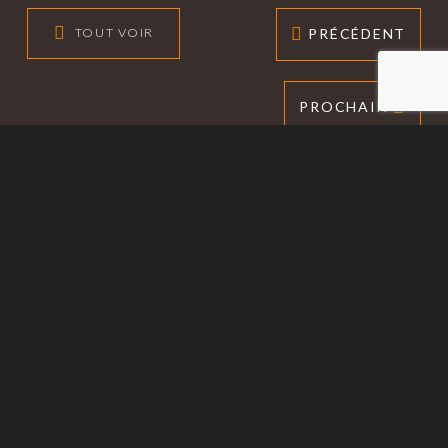
PRÉCÉDENT
TOUT VOIR
PROCHAIN
ARTICLES PROMOTIONNELS ET
VÊTEMENTS
IMAGE DE MARQUE ET CONCEPTION
PANNEAUX ET HABILLAGE DE
VÉHICULES